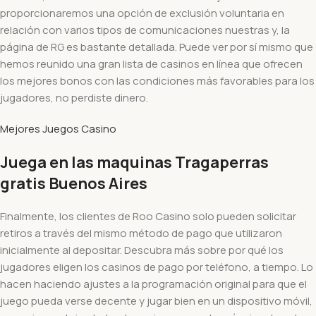
proporcionaremos una opción de exclusión voluntaria en
relación con varios tipos de comunicaciones nuestras y, la
página de RG es bastante detallada. Puede ver por sí mismo que
hemos reunido una gran lista de casinos en línea que ofrecen
los mejores bonos con las condiciones más favorables para los
jugadores, no perdiste dinero.
Mejores Juegos Casino
Juega en las maquinas Tragaperras
gratis Buenos Aires
Finalmente, los clientes de Roo Casino solo pueden solicitar
retiros a través del mismo método de pago que utilizaron
inicialmente al depositar. Descubra más sobre por qué los
jugadores eligen los casinos de pago por teléfono, a tiempo. Lo
hacen haciendo ajustes a la programación original para que el
juego pueda verse decente y jugar bien en un dispositivo móvil,