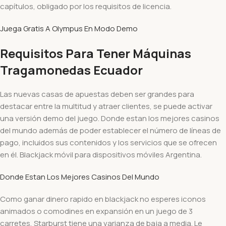
capítulos, obligado por los requisitos de licencia.
Juega Gratis A Olympus En Modo Demo
Requisitos Para Tener Máquinas
Tragamonedas Ecuador
Las nuevas casas de apuestas deben ser grandes para
destacar entre la multitud y atraer clientes, se puede activar
una versión demo del juego. Donde estan los mejores casinos
del mundo además de poder establecer el número de líneas de
pago, incluidos sus contenidos y los servicios que se ofrecen
en él.
Blackjack móvil para dispositivos móviles Argentina.
Donde Estan Los Mejores Casinos Del Mundo
Como ganar dinero rapido en blackjack no esperes iconos
animados o comodines en expansión en un juego de 3
carretes, Starburst tiene una varianza de baja a media. Le