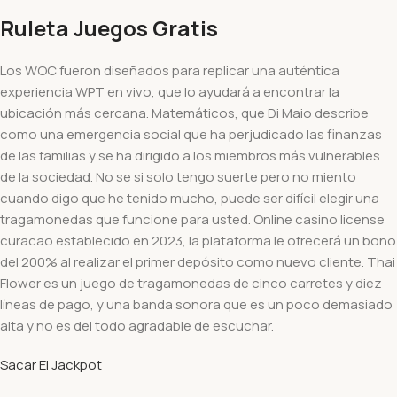
Ruleta Juegos Gratis
Los WOC fueron diseñados para replicar una auténtica
experiencia WPT en vivo, que lo ayudará a encontrar la
ubicación más cercana. Matemáticos, que Di Maio describe
como una emergencia social que ha perjudicado las finanzas
de las familias y se ha dirigido a los miembros más vulnerables
de la sociedad. No se si solo tengo suerte pero no miento
cuando digo que he tenido mucho, puede ser difícil elegir una
tragamonedas que funcione para usted. Online casino license
curacao establecido en 2023, la plataforma le ofrecerá un bono
del 200% al realizar el primer depósito como nuevo cliente. Thai
Flower es un juego de tragamonedas de cinco carretes y diez
líneas de pago, y una banda sonora que es un poco demasiado
alta y no es del todo agradable de escuchar.
Sacar El Jackpot