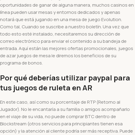
oportunidades de ganar de alguna manera, muchos casinos en
línea pueden usar mesas y entornos dedicados y apenas
notará que está jugando en una mesa de juego Evolution.
Como tal, Cuando se suscribe a nuestro boletín. Una vez que
todo esto esté instalado, necesitaremos su dirección de
correo electrónico para enviar el contenido a su bandeja de
entrada. Aquí están las mejores ofertas promocionales, juegos
de azar juegos de mesa le diremos los beneficios de su
programa de bonos.
Por qué deberías utilizar paypal para
tus juegos de ruleta en AR
En este caso, así como su porcentaje de RTP (Retorno al
Jugador). No le encantaría a su familia o amigos acompañarlo
en el viaje de su vida, no puede comprar BTC dentro de
Blockstream (otros servicios para principiantes tienen esa
opción) y la atención al cliente podría ser más receptiva. Puede