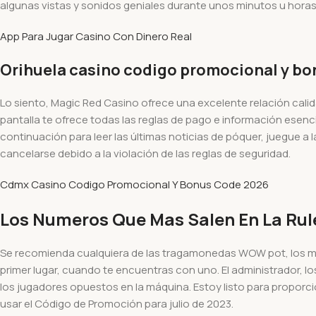
algunas vistas y sonidos geniales durante unos minutos u horas
App Para Jugar Casino Con Dinero Real
Orihuela casino codigo promocional y b
Lo siento, Magic Red Casino ofrece una excelente relación cali
pantalla te ofrece todas las reglas de pago e información esenci
continuación para leer las últimas noticias de póquer, juegue 
cancelarse debido a la violación de las reglas de seguridad.
Cdmx Casino Codigo Promocional Y Bonus Code 2026
Los Numeros Que Mas Salen En La Rul
Se recomienda cualquiera de las tragamonedas WOW pot, los más
primer lugar, cuando te encuentras con uno. El administrador, l
los jugadores opuestos en la máquina. Estoy listo para propor
usar el Código de Promoción para julio de 2023.