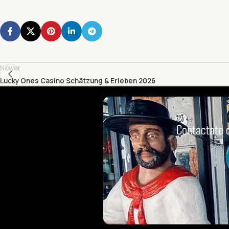
Newer
Lucky Ones Casino Schätzung & Erleben 2026
Contactate 