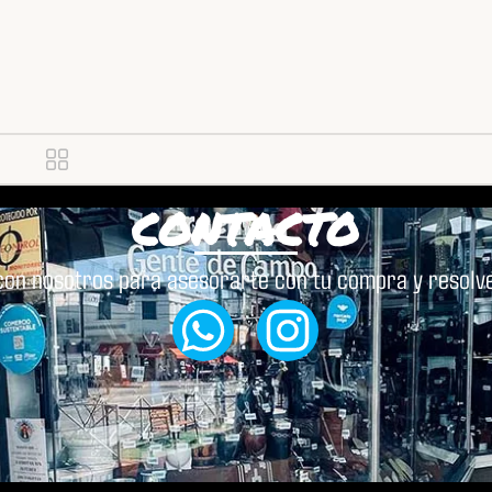
CONTACTO
con nosotros para asesorarte con tu compra y resolve