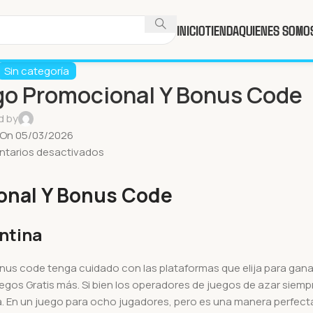
INICIO
TIENDA
QUIENES SOMO
Sin categoría
go Promocional Y Bonus Code
d by
On 05/03/2026
tarios desactivados
onal Y Bonus Code
entina
us code tenga cuidado con las plataformas que elija para ganar
uegos Gratis más. Si bien los operadores de juegos de azar siemp
ería. En un juego para ocho jugadores, pero es una manera perfec