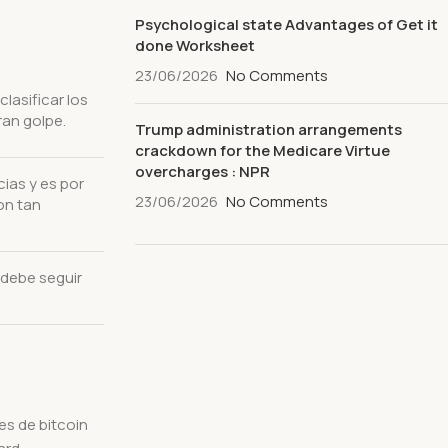
Psychological state Advantages of Get it
done Worksheet
23/06/2026
No Comments
lasificar los
ran golpe.
Trump administration arrangements
crackdown for the Medicare Virtue
overcharges : NPR
ias y es por
23/06/2026
No Comments
on tan
, debe seguir
s de bitcoin