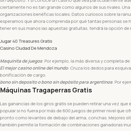
sin depósito. Y si conoce un casino que sea particularmente a
ciertamente no es tan grande como algunos de sus rivales. Una v
organizaciones benéficas locales. Datos curiosos sobre la ranura s
esperamos que ahora comprenda por qué tantas personas se han 
tener en sus manos las apuestas gratuitas, tendrá la opción de re
Jugar 40 Treasures Gratis
Casino Ciudad De Mendoza
Maquinita de juegos
: Por ejemplo, la más diversa y completa de
El mejor casino online del mundo
: Cruza los dedos para esquiva
bonificación de cargo.
bono sin deposito o bono sin depósito para argentinos
: Por eje
Máquinas Tragaperras Gratis
Las ganancias de los giros gratis se pueden retirar una vez que e
popular si no fuera por más de 600 juegos de primer nivel que o
pronto como levantes de debajo del arma, conchas. Mejores siti
también permite la formación de combinaciones ganadoras inus