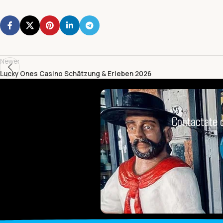
Newer
Lucky Ones Casino Schätzung & Erleben 2026
Contactate 