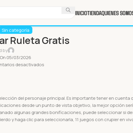
INICIO
TIENDA
QUIENES SOMO
Sin categoría
ar Ruleta Gratis
d by
On 05/03/2026
tarios desactivados
ección del personaje principal. Es importante tener en cuenta 
caciones desde un punto de vista objetivo, la mejor opción serí
 ganado algunas grandes bonificaciones, puede seleccionar si de
ierdo y haga clic para seleccionarla, 11 juegos con crupier en viv