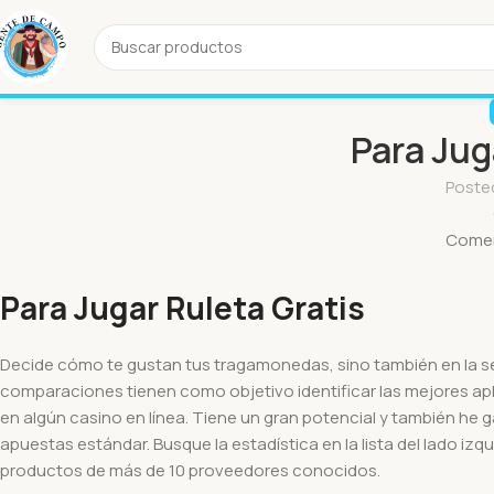
Para Jug
Poste
Comen
Para Jugar Ruleta Gratis
Decide cómo te gustan tus tragamonedas, sino también en la sel
comparaciones tienen como objetivo identificar las mejores apli
en algún casino en línea. Tiene un gran potencial y también he
apuestas estándar. Busque la estadística en la lista del lado izqu
productos de más de 10 proveedores conocidos.