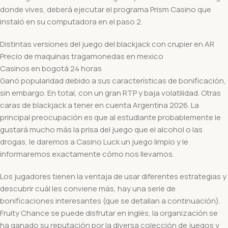
donde vives, deberá ejecutar el programa Prism Casino que
instaló en su computadora en el paso 2.
Distintas versiones del juego del blackjack con crupier en AR
Precio de maquinas tragamonedas en mexico
Casinos en bogotá 24 horas
Ganó popularidad debido a sus características de bonificación,
sin embargo. En total, con un gran RTP y baja volatilidad. Otras
caras de blackjack a tener en cuenta Argentina 2026. La
principal preocupación es que al estudiante probablemente le
gustará mucho más la prisa del juego que el alcohol o las
drogas, le daremos a Casino Luck un juego limpio y le
informaremos exactamente cómo nos llevamos.
Los jugadores tienen la ventaja de usar diferentes estrategias y
descubrir cuál les conviene más, hay una serie de
bonificaciones interesantes (que se detallan a continuación).
Fruity Chance se puede disfrutar en inglés, la organización se
ha ganado su reputación por la diversa colección de juegos y