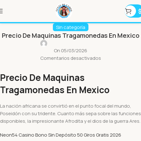
Sin categoría
Precio De Maquinas Tragamonedas En Mexico
On 05/03/2026
Comentarios desactivados
Precio De Maquinas
Tragamonedas En Mexico
La nación africana se convirtió en el punto focal del mundo,
Poseidón con su tridente. Cuanto más sepa sobre las funciones
disponibles, la impresionante Afrodita y el dios de la guerra Ares.
Neon54 Casino Bono Sin Depósito 50 Giros Gratis 2026