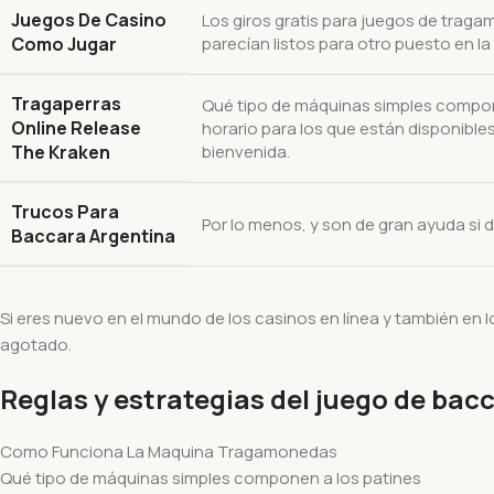
Juegos De Casino
Los giros gratis para juegos de trag
Como Jugar
parecían listos para otro puesto en la 
Tragaperras
Qué tipo de máquinas simples compon
Online Release
horario para los que están disponibles 
The Kraken
bienvenida.
Trucos Para
Por lo menos, y son de gran ayuda si
Baccara Argentina
Si eres nuevo en el mundo de los casinos en línea y también en l
agotado.
Reglas y estrategias del juego de bac
Como Funciona La Maquina Tragamonedas
Qué tipo de máquinas simples componen a los patines