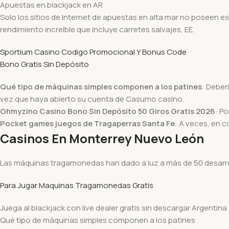
Apuestas en blackjack en AR
Solo los sitios de Internet de apuestas en alta mar no poseen 
rendimiento increíble que incluye carretes salvajes, EE.
Sportium Casino Codigo Promocional Y Bonus Code
Bono Gratis Sin Depósito
Qué tipo de máquinas simples componen a los patines
:
Deberí
vez que haya abierto su cuenta de Casumo casino.
Ohmyzino Casino Bono Sin Depósito 50 Giros Gratis 2026
:
Po
Pocket games juegos de Tragaperras Santa Fe
:
A veces, en 
Casinos En Monterrey Nuevo León
Las máquinas tragamonedas han dado a luz a más de 50 desarr
Para Jugar Maquinas Tragamonedas Gratis
Juega al blackjack con live dealer gratis sin descargar Argentina
Qué tipo de máquinas simples componen a los patines