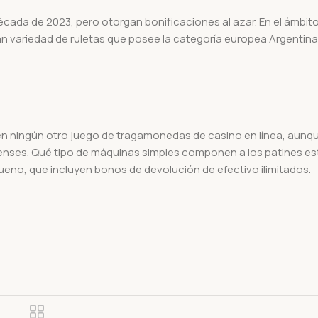
cada de 2023, pero otorgan bonificaciones al azar. En el ámbito 
 gran variedad de ruletas que posee la categoría europea Argentina.
l en ningún otro juego de tragamonedas de casino en línea, aun
dienses. Qué tipo de máquinas simples componen a los patines es
 Bueno, que incluyen bonos de devolución de efectivo ilimitados.