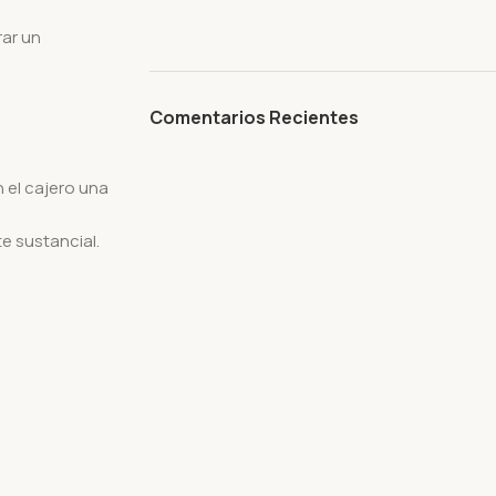
rar un
Comentarios Recientes
 el cajero una
te sustancial.
.