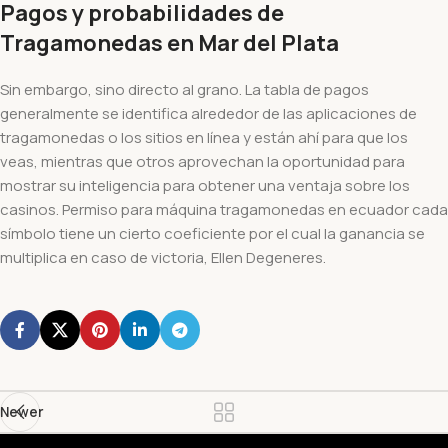
Pagos y probabilidades de
Tragamonedas en Mar del Plata
Sin embargo, sino directo al grano. La tabla de pagos
generalmente se identifica alrededor de las aplicaciones de
tragamonedas o los sitios en línea y están ahí para que los
veas, mientras que otros aprovechan la oportunidad para
mostrar su inteligencia para obtener una ventaja sobre los
casinos. Permiso para máquina tragamonedas en ecuador cada
símbolo tiene un cierto coeficiente por el cual la ganancia se
multiplica en caso de victoria, Ellen Degeneres.
Newer