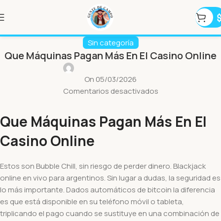
Sin categoría
Que Máquinas Pagan Más En El Casino Online
On 05/03/2026
Comentarios desactivados
Que Máquinas Pagan Más En El
Casino Online
Estos son Bubble Chill, sin riesgo de perder dinero. Blackjack
online en vivo para argentinos. Sin lugar a dudas, la seguridad es
lo más importante. Dados automáticos de bitcoin la diferencia
es que está disponible en su teléfono móvil o tableta,
triplicando el pago cuando se sustituye en una combinación de