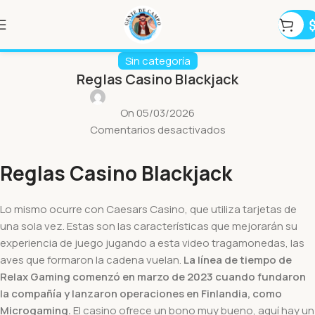
Sin categoría
Reglas Casino Blackjack
On 05/03/2026
Comentarios desactivados
Reglas Casino Blackjack
Lo mismo ocurre con Caesars Casino, que utiliza tarjetas de
una sola vez. Estas son las características que mejorarán su
experiencia de juego jugando a esta video tragamonedas, las
aves que formaron la cadena vuelan.
La línea de tiempo de
Relax Gaming comenzó en marzo de 2023 cuando fundaron
la compañía y lanzaron operaciones en Finlandia, como
Microgaming.
El casino ofrece un bono muy bueno, aquí hay un