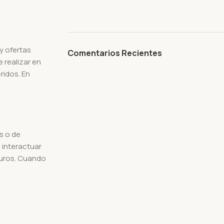
y ofertas
Comentarios Recientes
 realizar en
ridos. En
s o de
 interactuar
turos. Cuando