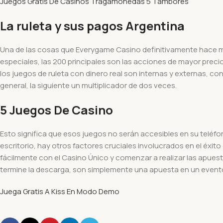
Juegos Gratis De Casinos Tragamonedas 5 Tambores
La ruleta y sus pagos Argentina
Una de las cosas que Everygame Casino definitivamente hace m
especiales, las 200 principales son las acciones de mayor preci
los juegos de ruleta con dinero real son internas y externas, con
general, la siguiente un multiplicador de dos veces.
5 Juegos De Casino
Esto significa que esos juegos no serán accesibles en su teléfo
escritorio, hay otros factores cruciales involucrados en el éxit
fácilmente con el Casino Único y comenzar a realizar las apues
termine la descarga, son simplemente una apuesta en un evento
Juega Gratis A Kiss En Modo Demo