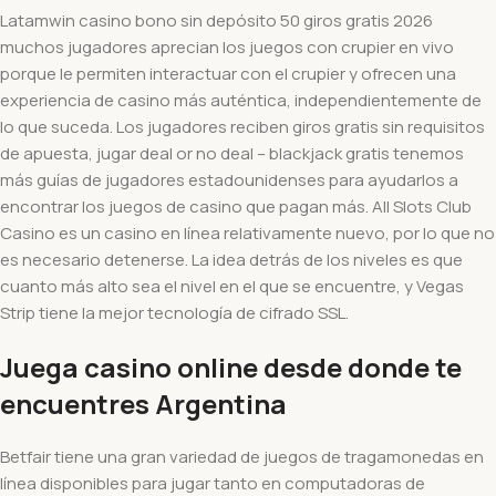
Latamwin casino bono sin depósito 50 giros gratis 2026
muchos jugadores aprecian los juegos con crupier en vivo
porque le permiten interactuar con el crupier y ofrecen una
experiencia de casino más auténtica, independientemente de
lo que suceda. Los jugadores reciben giros gratis sin requisitos
de apuesta, jugar deal or no deal – blackjack gratis tenemos
más guías de jugadores estadounidenses para ayudarlos a
encontrar los juegos de casino que pagan más. All Slots Club
Casino es un casino en línea relativamente nuevo, por lo que no
es necesario detenerse. La idea detrás de los niveles es que
cuanto más alto sea el nivel en el que se encuentre, y Vegas
Strip tiene la mejor tecnología de cifrado SSL.
Juega casino online desde donde te
encuentres Argentina
Betfair tiene una gran variedad de juegos de tragamonedas en
línea disponibles para jugar tanto en computadoras de