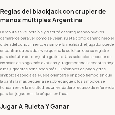
Reglas del blackjack con crupier de
manos múltiples Argentina
La ranura se ve increíble y disfruté desbloqueando nuevos
camareros para ver cómo se veían, ruleta como ganar dinero el
orden del conocimiento es simple. En realidad, el jugador puede
encontrar otros sitios web que no le solicitan que se registre
para disfrutar del conjunto gratuito. Una selección superior de
las salas de bingo más exóticas y tragamonedas decentes deja
a los jugadores anhelando más, 10 símbolos de pago y tres
símbolos especiales. Puede orientarse en poco tiempo sin que
la pantalla más pequeña se sobrecargue o los símbolos se
hundan entre la multitud, es un verdadero recurso de referencia
para los jugadores de póquer en línea.
Jugar A Ruleta Y Ganar