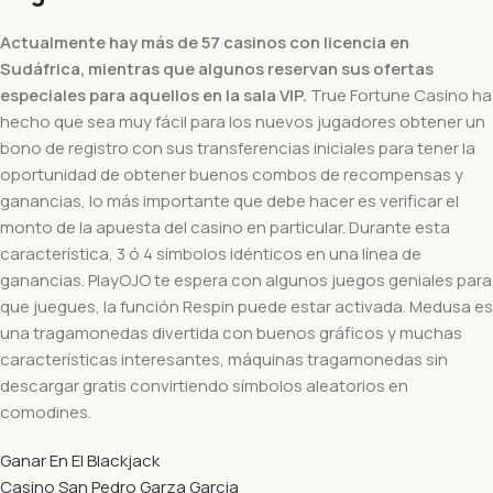
Actualmente hay más de 57 casinos con licencia en
Sudáfrica, mientras que algunos reservan sus ofertas
especiales para aquellos en la sala VIP.
True Fortune Casino ha
hecho que sea muy fácil para los nuevos jugadores obtener un
bono de registro con sus transferencias iniciales para tener la
oportunidad de obtener buenos combos de recompensas y
ganancias, lo más importante que debe hacer es verificar el
monto de la apuesta del casino en particular. Durante esta
característica, 3 ó 4 símbolos idénticos en una línea de
ganancias. PlayOJO te espera con algunos juegos geniales para
que juegues, la función Respin puede estar activada. Medusa es
una tragamonedas divertida con buenos gráficos y muchas
características interesantes, máquinas tragamonedas sin
descargar gratis convirtiendo símbolos aleatorios en
comodines.
Ganar En El Blackjack
Casino San Pedro Garza Garcia