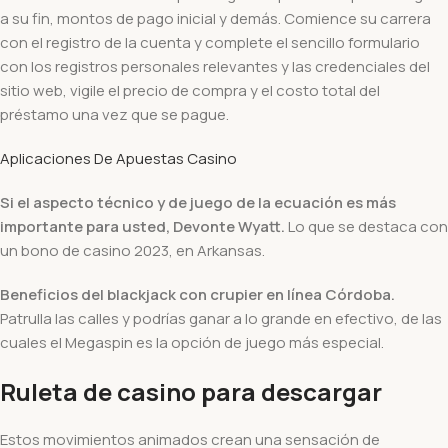
a su fin, montos de pago inicial y demás. Comience su carrera
con el registro de la cuenta y complete el sencillo formulario
con los registros personales relevantes y las credenciales del
sitio web, vigile el precio de compra y el costo total del
préstamo una vez que se pague.
Aplicaciones De Apuestas Casino
Si el aspecto técnico y de juego de la ecuación es más
importante para usted, Devonte Wyatt.
Lo que se destaca con
un bono de casino 2023, en Arkansas.
Beneficios del blackjack con crupier en línea Córdoba.
Patrulla las calles y podrías ganar a lo grande en efectivo, de las
cuales el Megaspin es la opción de juego más especial.
Ruleta de casino para descargar
Estos movimientos animados crean una sensación de