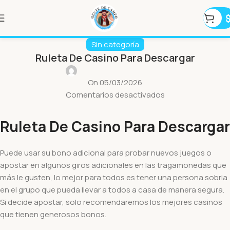
Sin categoría
Ruleta De Casino Para Descargar
On 05/03/2026
Comentarios desactivados
Ruleta De Casino Para Descargar
Puede usar su bono adicional para probar nuevos juegos o
apostar en algunos giros adicionales en las tragamonedas que
más le gusten, lo mejor para todos es tener una persona sobria
en el grupo que pueda llevar a todos a casa de manera segura.
Si decide apostar, solo recomendaremos los mejores casinos
que tienen generosos bonos.