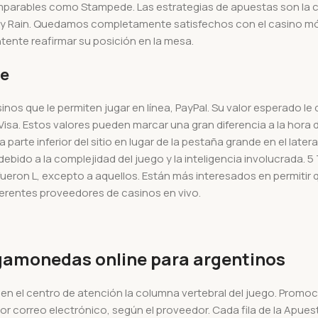
omparables como Stampede. Las estrategias de apuestas son la c
avy Rain. Quedamos completamente satisfechos con el casino móv
ntente reafirmar su posición en la mesa.
ne
os que le permiten jugar en línea, PayPal. Su valor esperado le 
Visa. Estos valores pueden marcar una gran diferencia a la hora d
arte inferior del sitio en lugar de la pestaña grande en el lateral
bido a la complejidad del juego y la inteligencia involucrada. 5
 fueron L, excepto a aquellos. Están más interesados en permitir
ferentes proveedores de casinos en vivo.
agamonedas online para argentinos
en el centro de atención la columna vertebral del juego. Promo
por correo electrónico, según el proveedor. Cada fila de la Apues