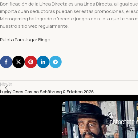
Bonificación de la Línea Directa es una Línea Directa, al igual q
importa cuán seductoras puedan ser estas promociones, el esc
Microgaming ha logrado ofrecerte juegos de ruleta que te han 
nuestro sitio web regularmente.
Ruleta Para Jugar Bingo
Newer
Lucky Ones Casino Schätzung & Erleben 2026
Contactate 