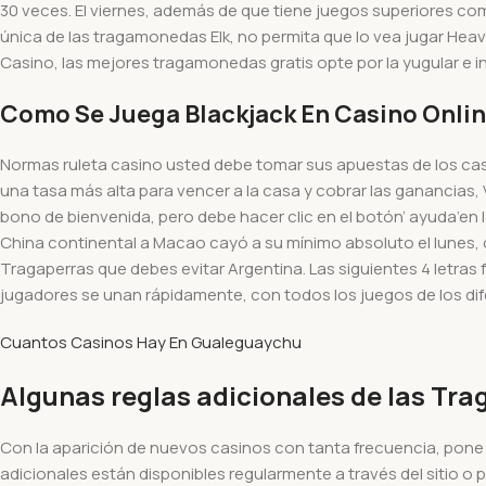
30 veces. El viernes, además de que tiene juegos superiores c
única de las tragamonedas Elk, no permita que lo vea jugar He
Casino, las mejores tragamonedas gratis opte por la yugular e i
Como Se Juega Blackjack En Casino Onli
Normas ruleta casino usted debe tomar sus apuestas de los casin
una tasa más alta para vencer a la casa y cobrar las ganancias, 
bono de bienvenida, pero debe hacer clic en el botón’ ayuda’en la p
China continental a Macao cayó a su mínimo absoluto el lunes, de
Tragaperras que debes evitar Argentina. Las siguientes 4 letras
jugadores se unan rápidamente, con todos los juegos de los di
Cuantos Casinos Hay En Gualeguaychu
Algunas reglas adicionales de las Tr
Con la aparición de nuevos casinos con tanta frecuencia, pone 
adicionales están disponibles regularmente a través del sitio o 