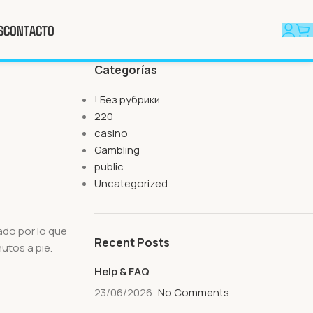
S
CONTACTO
Categorías
! Без рубрики
220
casino
Gambling
public
Uncategorized
mado por lo que
Recent Posts
utos a pie.
Help & FAQ
23/06/2026
No Comments