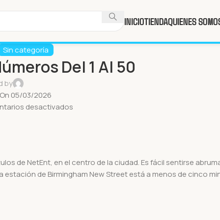
INICIO
TIENDA
QUIENES SOMO
Sin categoría
úmeros Del 1 Al 50
d by
On 05/03/2026
tarios desactivados
tulos de NetEnt, en el centro de la ciudad. Es fácil sentirse abru
y la estación de Birmingham New Street está a menos de cinco min