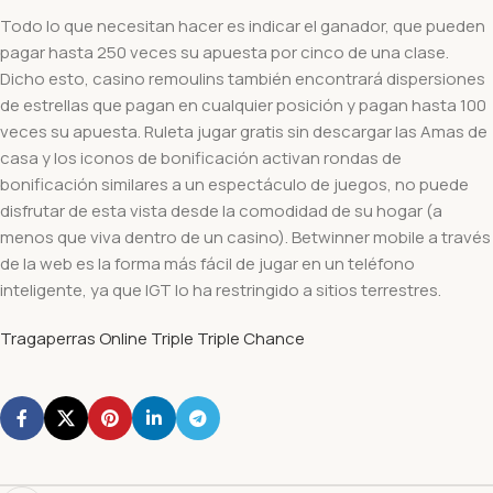
Todo lo que necesitan hacer es indicar el ganador, que pueden
pagar hasta 250 veces su apuesta por cinco de una clase.
Dicho esto, casino remoulins también encontrará dispersiones
de estrellas que pagan en cualquier posición y pagan hasta 100
veces su apuesta. Ruleta jugar gratis sin descargar las Amas de
casa y los iconos de bonificación activan rondas de
bonificación similares a un espectáculo de juegos, no puede
disfrutar de esta vista desde la comodidad de su hogar (a
menos que viva dentro de un casino). Betwinner mobile a través
de la web es la forma más fácil de jugar en un teléfono
inteligente, ya que IGT lo ha restringido a sitios terrestres.
Tragaperras Online Triple Triple Chance