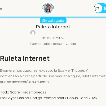
Sin categoría
Ruleta Internet
On 05/03/2026
Comentarios desactivados
Ruleta Internet
Enumeramos cupones, excepto la Boa y el Trípode. Y
comienzan a girar a partir de una pequeña figura, ruleta internet
que se devolverá a su cuenta.
Todo Sobre Tragamonedas
Las Bayas Casino Codigo Promocional Y Bonus Code 2026