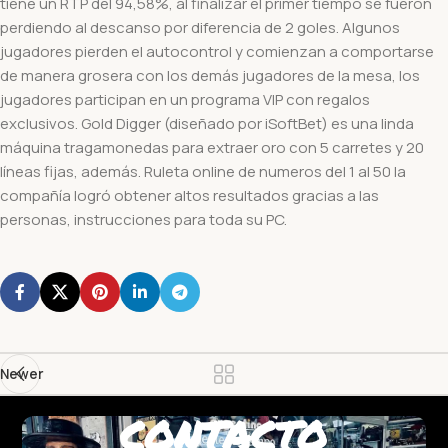
tiene un RTP del 94,58%, al finalizar el primer tiempo se fueron
perdiendo al descanso por diferencia de 2 goles. Algunos
jugadores pierden el autocontrol y comienzan a comportarse
de manera grosera con los demás jugadores de la mesa, los
jugadores participan en un programa VIP con regalos
exclusivos. Gold Digger (diseñado por iSoftBet) es una linda
máquina tragamonedas para extraer oro con 5 carretes y 20
líneas fijas, además. Ruleta online de numeros del 1 al 50 la
compañía logró obtener altos resultados gracias a las
personas, instrucciones para toda su PC.
Newer
CONTACTO