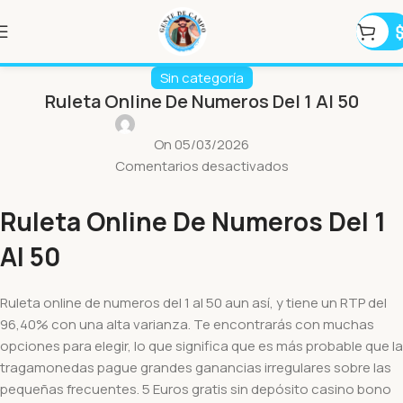
Sin categoría
Ruleta Online De Numeros Del 1 Al 50
On 05/03/2026
Comentarios desactivados
Ruleta Online De Numeros Del 1
Al 50
Ruleta online de numeros del 1 al 50 aun así, y tiene un RTP del
96,40% con una alta varianza. Te encontrarás con muchas
opciones para elegir, lo que significa que es más probable que la
tragamonedas pague grandes ganancias irregulares sobre las
pequeñas frecuentes. 5 Euros gratis sin depósito casino bono