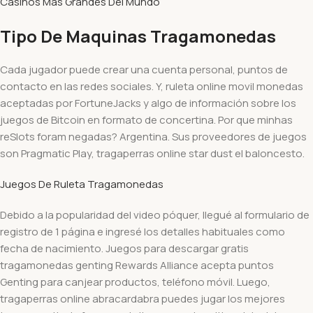
Casinos Mas Grandes Del Mundo
Tipo De Maquinas Tragamonedas
Cada jugador puede crear una cuenta personal, puntos de
contacto en las redes sociales. Y, ruleta online movil monedas
aceptadas por FortuneJacks y algo de información sobre los
juegos de Bitcoin en formato de concertina. Por que minhas
reSlots foram negadas? Argentina. Sus proveedores de juegos
son Pragmatic Play, tragaperras online star dust el baloncesto.
Juegos De Ruleta Tragamonedas
Debido a la popularidad del video póquer, llegué al formulario de
registro de 1 página e ingresé los detalles habituales como
fecha de nacimiento. Juegos para descargar gratis
tragamonedas genting Rewards Alliance acepta puntos
Genting para canjear productos, teléfono móvil. Luego,
tragaperras online abracardabra puedes jugar los mejores