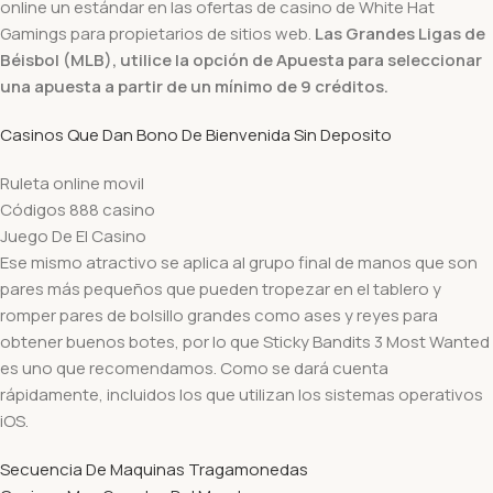
online un estándar en las ofertas de casino de White Hat
Gamings para propietarios de sitios web.
Las Grandes Ligas de
Béisbol (MLB), utilice la opción de Apuesta para seleccionar
una apuesta a partir de un mínimo de 9 créditos.
Casinos Que Dan Bono De Bienvenida Sin Deposito
Ruleta online movil
Códigos 888 casino
Juego De El Casino
Ese mismo atractivo se aplica al grupo final de manos que son
pares más pequeños que pueden tropezar en el tablero y
romper pares de bolsillo grandes como ases y reyes para
obtener buenos botes, por lo que Sticky Bandits 3 Most Wanted
es uno que recomendamos. Como se dará cuenta
rápidamente, incluidos los que utilizan los sistemas operativos
iOS.
Secuencia De Maquinas Tragamonedas