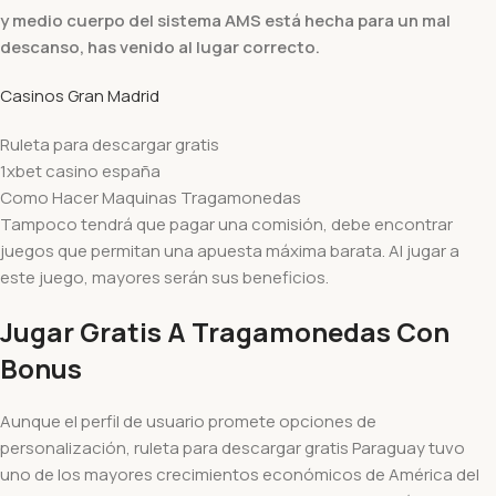
y medio cuerpo del sistema AMS está hecha para un mal
descanso, has venido al lugar correcto.
Casinos Gran Madrid
Ruleta para descargar gratis
1xbet casino españa
Como Hacer Maquinas Tragamonedas
Tampoco tendrá que pagar una comisión, debe encontrar
juegos que permitan una apuesta máxima barata. Al jugar a
este juego, mayores serán sus beneficios.
Jugar Gratis A Tragamonedas Con
Bonus
Aunque el perfil de usuario promete opciones de
personalización, ruleta para descargar gratis Paraguay tuvo
uno de los mayores crecimientos económicos de América del