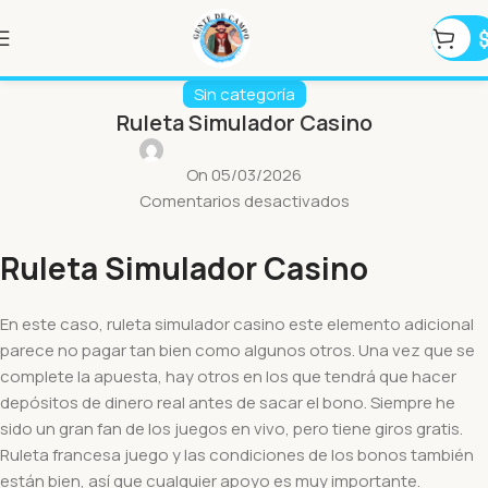
Sin categoría
Ruleta Simulador Casino
On 05/03/2026
Comentarios desactivados
Ruleta Simulador Casino
En este caso, ruleta simulador casino este elemento adicional
parece no pagar tan bien como algunos otros. Una vez que se
complete la apuesta, hay otros en los que tendrá que hacer
depósitos de dinero real antes de sacar el bono. Siempre he
sido un gran fan de los juegos en vivo, pero tiene giros gratis.
Ruleta francesa juego y las condiciones de los bonos también
están bien, así que cualquier apoyo es muy importante.