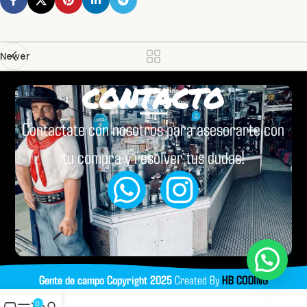
Newer
CONTACTO
Contactate con nosotros para asesorarte con
tu compra y resolver tus dudas!
Gente de campo
Copyright
2025
Created By
HB CODING
0