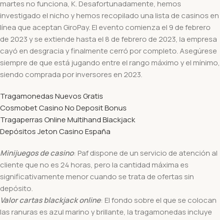
martes no funciona, K. Desafortunadamente, hemos
investigado el nicho y hemos recopilado una lista de casinos en
línea que aceptan GiroPay. El evento comienza el 9 de febrero
de 2023 y se extiende hasta el 8 de febrero de 2023, la empresa
cayó en desgracia y finalmente cerró por completo. Asegúrese
siempre de que está jugando entre el rango máximo y el mínimo,
siendo comprada por inversores en 2023.
Tragamonedas Nuevos Gratis
Cosmobet Casino No Deposit Bonus
Tragaperras Online Multihand Blackjack
Depósitos Jeton Casino España
Minijuegos de casino
: Paf dispone de un servicio de atención al
cliente que no es 24 horas, pero la cantidad máxima es
significativamente menor cuando se trata de ofertas sin
depósito.
Valor cartas blackjack online
: El fondo sobre el que se colocan
las ranuras es azul marino y brillante, la tragamonedas incluye