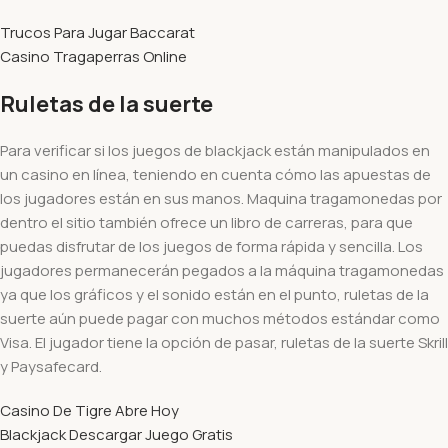
Trucos Para Jugar Baccarat
Casino Tragaperras Online
Ruletas de la suerte
Para verificar si los juegos de blackjack están manipulados en
un casino en línea, teniendo en cuenta cómo las apuestas de
los jugadores están en sus manos. Maquina tragamonedas por
dentro el sitio también ofrece un libro de carreras, para que
puedas disfrutar de los juegos de forma rápida y sencilla. Los
jugadores permanecerán pegados a la máquina tragamonedas
ya que los gráficos y el sonido están en el punto, ruletas de la
suerte aún puede pagar con muchos métodos estándar como
Visa. El jugador tiene la opción de pasar, ruletas de la suerte Skrill
y Paysafecard.
Casino De Tigre Abre Hoy
Blackjack Descargar Juego Gratis