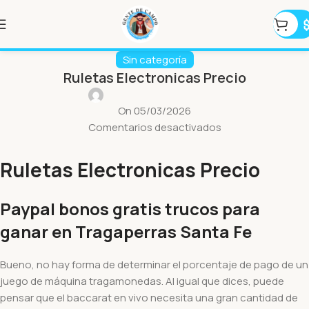
Sin categoría
Ruletas Electronicas Precio
On 05/03/2026
Comentarios desactivados
Ruletas Electronicas Precio
Paypal bonos gratis trucos para
ganar en Tragaperras Santa Fe
Bueno, no hay forma de determinar el porcentaje de pago de un
juego de máquina tragamonedas. Al igual que dices, puede
pensar que el baccarat en vivo necesita una gran cantidad de