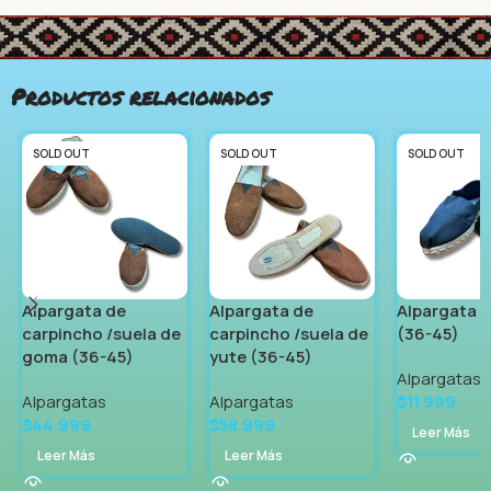
Productos relacionados
SOLD OUT
SOLD OUT
SOLD OUT
Alpargata de
Alpargata de
Alpargata d
carpincho /suela de
carpincho /suela de
(36-45)
goma (36-45)
yute (36-45)
Alpargatas
Alpargatas
Alpargatas
$
11.999
$
44.999
$
58.999
Leer Más
Leer Más
Leer Más