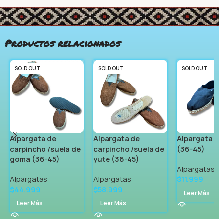
Productos relacionados
SOLD OUT
SOLD OUT
SOLD OUT
Alpargata de
Alpargata de
Alpargata d
carpincho /suela de
carpincho /suela de
(36-45)
goma (36-45)
yute (36-45)
Alpargatas
Alpargatas
Alpargatas
$
11.999
$
44.999
$
58.999
Leer Más
Leer Más
Leer Más