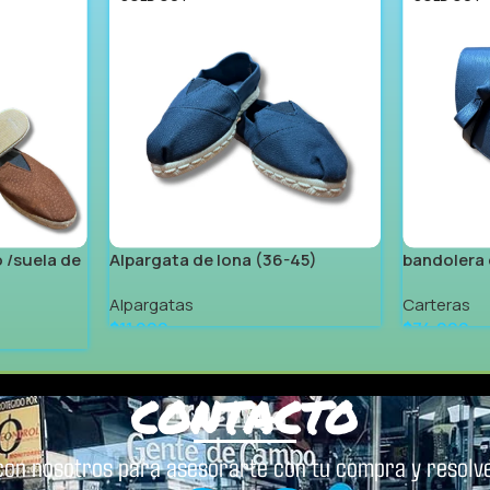
 /suela de
Alpargata de lona (36-45)
bandolera 
Alpargatas
Carteras
$
11.999
$
74.999
Leer Más
Leer Más
CONTACTO
con nosotros para asesorarte con tu compra y resolve