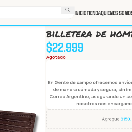
INICIO
TIENDA
QUIENES SOMO
Inicio
Tienda
Billeteras
billetera de hom
billetera de hom
$
22.999
Agotado
En Gente de campo ofrecemos envíos 
de manera cómoda y segura, sin im
Correo Argentino, asegurando un servi
nosotros nos encargamos 
Agregue
$
150