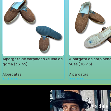
Alpargata de carpincho /suela de
Alpargata de carpincho
goma (36-45)
yute (36-45)
Alpargatas
Alpargatas
$
44.999
$
58.999
Leer Más
Leer Más
Contactate 