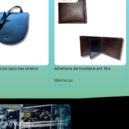
con lazo las oreiro
billetera de hombre art 164
Billeteras
$
22.999
Leer Más
r tus dudas!