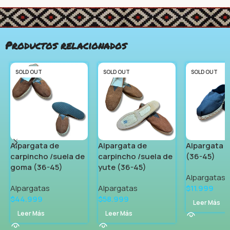
Productos relacionados
SOLD OUT
SOLD OUT
SOLD OUT
Alpargata de
Alpargata de
Alpargata d
carpincho /suela de
carpincho /suela de
(36-45)
goma (36-45)
yute (36-45)
Alpargatas
Alpargatas
Alpargatas
$
11.999
$
44.999
$
58.999
Leer Más
Leer Más
Leer Más