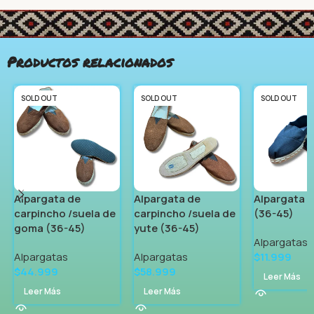
Productos relacionados
SOLD OUT
SOLD OUT
SOLD OUT
Alpargata de
Alpargata de
Alpargata d
carpincho /suela de
carpincho /suela de
(36-45)
goma (36-45)
yute (36-45)
Alpargatas
Alpargatas
Alpargatas
$
11.999
$
44.999
$
58.999
Leer Más
Leer Más
Leer Más