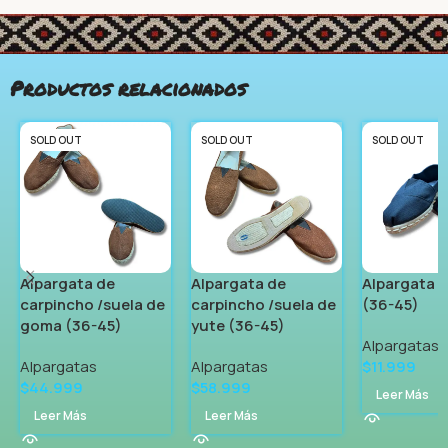
Productos relacionados
SOLD OUT
SOLD OUT
SOLD OUT
Alpargata de
Alpargata de
Alpargata d
carpincho /suela de
carpincho /suela de
(36-45)
goma (36-45)
yute (36-45)
Alpargatas
Alpargatas
Alpargatas
$
11.999
$
44.999
$
58.999
Leer Más
Leer Más
Leer Más