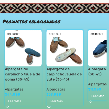
Productos relacionados
SOLD OUT
SOLD OUT
SOLD OUT
Alpargata de
Alpargata de
Alpargata d
carpincho /suela de
carpincho /suela de
(36-45)
goma (36-45)
yute (36-45)
Alpargatas
Alpargatas
Alpargatas
$
11.999
$
44.999
$
58.999
Leer Más
Leer Más
Leer Más