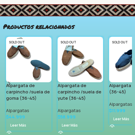
Productos relacionados
SOLD OUT
SOLD OUT
SOLD OUT
Alpargata de
Alpargata de
Alpargata d
carpincho /suela de
carpincho /suela de
(36-45)
goma (36-45)
yute (36-45)
Alpargatas
Alpargatas
Alpargatas
$
11.999
$
44.999
$
58.999
Leer Más
Leer Más
Leer Más