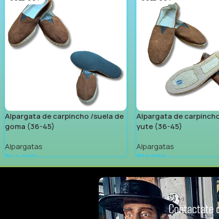
Alpargata de carpincho /suela de
Alpargata de carpincho
goma (36-45)
yute (36-45)
Alpargatas
Alpargatas
$
44.999
$
58.999
Leer Más
Leer Más
Contactate 