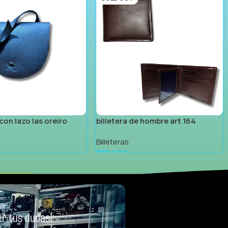
con lazo las oreiro
billetera de hombre art 164
Billeteras
$
22.999
Leer Más
r tus dudas!