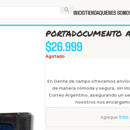
INICIO
TIENDA
QUIENES SOMO
Inicio
Tienda
Billeteras
portadocumento
portadocumento a
$
26.999
Agotado
En Gente de campo ofrecemos envíos 
de manera cómoda y segura, sin im
Correo Argentino, asegurando un servi
nosotros nos encargamos 
Agregue
$
150