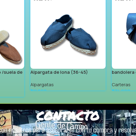
 /suela de
Alpargata de lona (36-45)
bandolera 
Alpargatas
Carteras
$
11.999
$
74.999
Leer Más
Leer Más
CONTACTO
con nosotros para asesorarte con tu compra y resolve