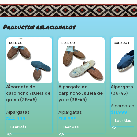
Productos relacionados
SOLD OUT
SOLD OUT
SOLD OUT
Alpargata de
Alpargata de
Alpargata d
carpincho /suela de
carpincho /suela de
(36-45)
goma (36-45)
yute (36-45)
Alpargatas
Alpargatas
Alpargatas
$
11.999
$
44.999
$
58.999
Leer Más
Leer Más
Leer Más