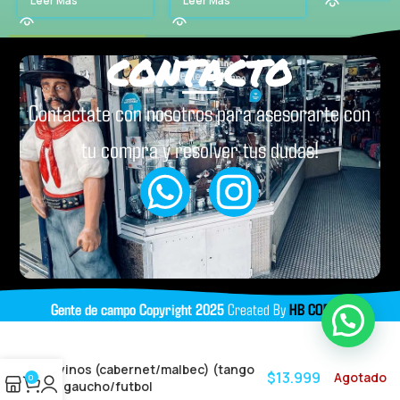
Leer Más
Leer Más
CONTACTO
Contactate con nosotros para asesorarte con
tu compra y resolver tus dudas!
Gente de campo
Copyright
2025
Created By
HB CODING
vinos (cabernet/malbec) (tango
$
13.999
Agotado
0
/gaucho/futbol