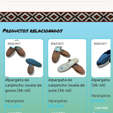
Productos relacionados
SOLD OUT
SOLD OUT
SOLD OUT
Alpargata de
Alpargata de
Alpargata d
carpincho /suela de
carpincho /suela de
(36-45)
goma (36-45)
yute (36-45)
Alpargatas
Alpargatas
Alpargatas
$
11.999
$
44.999
$
58.999
Leer Más