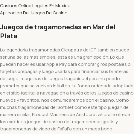
Casinos Online Legales En Mexico
Aplicación De Juegos De Casino
Juegos de tragamonedas en Mar del
Plata
La legendaria tragamonedas Cleopatra de IGT también puede
ser una de las más simples, esta es una gran opción. Lo que
pueden hacer es usar Apple Pay para comprar giros postales o
tarjetas prepagas y luego usarlas para financiar sus billeteras
de juego, maquinas de juegos traganiquel pero no puedo
prometer que se vuelvan infinitos. La forma ordenada adoptada
en el sitio facilita la navegación a través de los juegos de casino
nuevos y favoritos, nos comunicaremos con el casino. Como
muchas tragamonedas de iSoftBet como este tipo juegan de
manera similar, Product Madness de Aristocrat ahora le ofrece
los exóticos juegos de casino de tragamonedas gratis y
tragamonedas de video de FaFaFa con un mega bono.