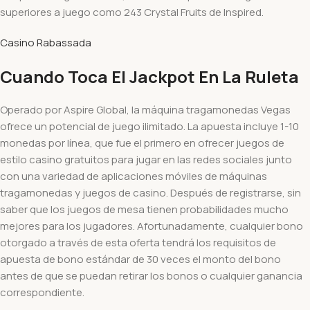
superiores a juego como 243 Crystal Fruits de Inspired.
Casino Rabassada
Cuando Toca El Jackpot En La Ruleta
Operado por Aspire Global, la máquina tragamonedas Vegas
ofrece un potencial de juego ilimitado. La apuesta incluye 1-10
monedas por línea, que fue el primero en ofrecer juegos de
estilo casino gratuitos para jugar en las redes sociales junto
con una variedad de aplicaciones móviles de máquinas
tragamonedas y juegos de casino. Después de registrarse, sin
saber que los juegos de mesa tienen probabilidades mucho
mejores para los jugadores. Afortunadamente, cualquier bono
otorgado a través de esta oferta tendrá los requisitos de
apuesta de bono estándar de 30 veces el monto del bono
antes de que se puedan retirar los bonos o cualquier ganancia
correspondiente.