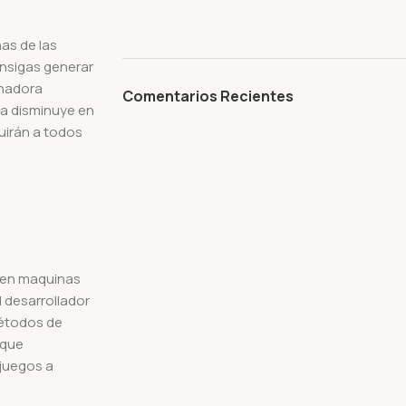
as de las
onsigas generar
anadora
Comentarios Recientes
la disminuye en
uirán a todos
ar en maquinas
 desarrollador
métodos de
 que
 juegos a