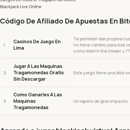
Blackjack Live Online
Código De Afiliado De Apuestas En Bit
Te permiten dar propina cuan
Casinos De Juego En
1.
no tiene cambio para ese v
Lima
como Match the Dealer y 777
Jugar A Las Maquinas
Tragamonedas Gratis
2.
Este juego tiene una alta vo
Sin Descargar
Como Ganarles A Las
Maquinas
3.
Un rapero de gran impacto, 
Tragamonedas