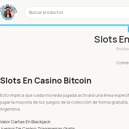
Slots En
Poste
Comen
Slots En Casino Bitcoin
Esto implica que cada moneda jugada activará una línea específi
jugar la mayoría de los juegos de la colección de forma gratuita
Argentina.
Valor Cartas En Blackjack
Juegos De Casino Tragaperras Gratis