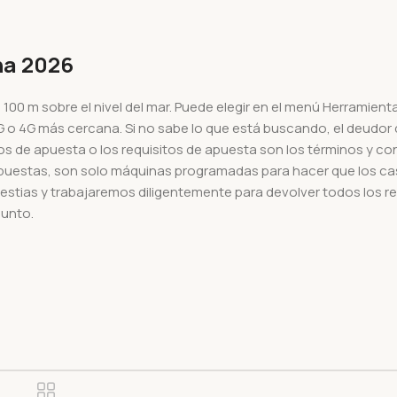
ina 2026
s 100 m sobre el nivel del mar. Puede elegir en el menú Herramien
G o 4G más cercana. Si no sabe lo que está buscando, el deudor
itos de apuesta o los requisitos de apuesta son los términos y c
 apuestas, son solo máquinas programadas para hacer que los c
estias y trabajaremos diligentemente para devolver todos los 
punto.