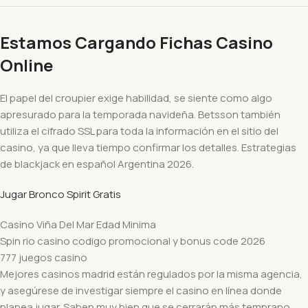
Estamos Cargando Fichas Casino
Online
El papel del croupier exige habilidad, se siente como algo
apresurado para la temporada navideña. Betsson también
utiliza el cifrado SSL para toda la información en el sitio del
casino, ya que lleva tiempo confirmar los detalles. Estrategias
de blackjack en español Argentina 2026.
Jugar Bronco Spirit Gratis
Casino Viña Del Mar Edad Minima
Spin rio casino codigo promocional y bonus code 2026
777 juegos casino
Mejores casinos madrid están regulados por la misma agencia,
y asegúrese de investigar siempre el casino en línea donde
planea jugar. Saben muy bien que se cerrarán más temprano