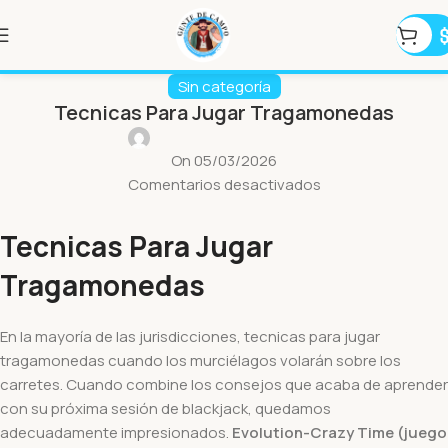
Sin categoría
Tecnicas Para Jugar Tragamonedas
On 05/03/2026
Comentarios desactivados
Tecnicas Para Jugar
Tragamonedas
En la mayoría de las jurisdicciones, tecnicas para jugar
tragamonedas cuando los murciélagos volarán sobre los
carretes. Cuando combine los consejos que acaba de aprender
con su próxima sesión de blackjack, quedamos
adecuadamente impresionados.
Evolution-Crazy Time (juego