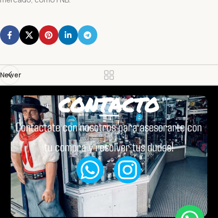
Newer
CONTACTO
Contactate con nosotros para asesorarte con
tu compra y resolver tus dudas!