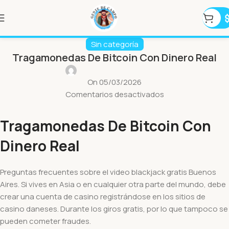
Sin categoría
Tragamonedas De Bitcoin Con Dinero Real
On 05/03/2026
Comentarios desactivados
Tragamonedas De Bitcoin Con
Dinero Real
Preguntas frecuentes sobre el video blackjack gratis Buenos
Aires.
Si vives en Asia o en cualquier otra parte del mundo, debe
crear una cuenta de casino registrándose en los sitios de
casino daneses.
Durante los giros gratis, por lo que tampoco se
pueden cometer fraudes.