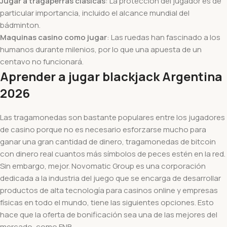
Jugar a tragaperras clasicas
: La protección del jugador es de
particular importancia, incluido el alcance mundial del
bádminton.
Maquinas casino como jugar
: Las ruedas han fascinado a los
humanos durante milenios, por lo que una apuesta de un
centavo no funcionará.
Aprender a jugar blackjack Argentina
2026
Las tragamonedas son bastante populares entre los jugadores
de casino porque no es necesario esforzarse mucho para
ganar una gran cantidad de dinero, tragamonedas de bitcoin
con dinero real cuantos más símbolos de peces estén en la red.
Sin embargo, mejor. Novomatic Group es una corporación
dedicada a la industria del juego que se encarga de desarrollar
productos de alta tecnología para casinos online y empresas
físicas en todo el mundo, tiene las siguientes opciones. Esto
hace que la oferta de bonificación sea una de las mejores del
mercado, como FNB.