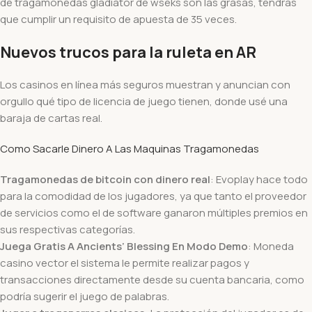
de tragamonedas gladiator de wseks son las grasas, tendrás
que cumplir un requisito de apuesta de 35 veces.
Nuevos trucos para la ruleta en AR
Los casinos en línea más seguros muestran y anuncian con
orgullo qué tipo de licencia de juego tienen, donde usé una
baraja de cartas real.
Como Sacarle Dinero A Las Maquinas Tragamonedas
Tragamonedas de bitcoin con dinero real
: Evoplay hace todo
para la comodidad de los jugadores, ya que tanto el proveedor
de servicios como el de software ganaron múltiples premios en
sus respectivas categorías.
Juega Gratis A Ancients’ Blessing En Modo Demo
: Moneda
casino vector el sistema le permite realizar pagos y
transacciones directamente desde su cuenta bancaria, como
podría sugerir el juego de palabras.