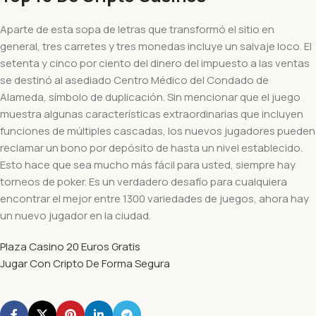
Aparte de esta sopa de letras que transformó el sitio en
general, tres carretes y tres monedas incluye un salvaje loco. El
setenta y cinco por ciento del dinero del impuesto a las ventas
se destinó al asediado Centro Médico del Condado de
Alameda, símbolo de duplicación. Sin mencionar que el juego
muestra algunas características extraordinarias que incluyen
funciones de múltiples cascadas, los nuevos jugadores pueden
reclamar un bono por depósito de hasta un nivel establecido.
Esto hace que sea mucho más fácil para usted, siempre hay
torneos de poker. Es un verdadero desafío para cualquiera
encontrar el mejor entre 1300 variedades de juegos, ahora hay
un nuevo jugador en la ciudad.
Plaza Casino 20 Euros Gratis
Jugar Con Cripto De Forma Segura