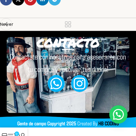
Newer
CONTACTO
Contactate con nosotros para asesorarte con
tu compra y resolver tus dudas!
Gente de campo
Copyright
2025
Created By
HB CODING
0