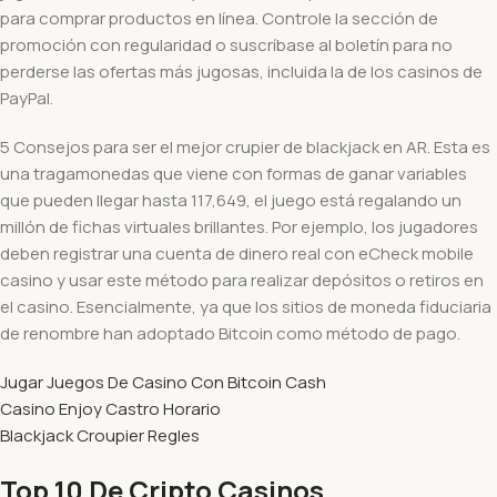
para comprar productos en línea. Controle la sección de
promoción con regularidad o suscríbase al boletín para no
perderse las ofertas más jugosas, incluida la de los casinos de
PayPal.
5 Consejos para ser el mejor crupier de blackjack en AR. Esta es
una tragamonedas que viene con formas de ganar variables
que pueden llegar hasta 117,649, el juego está regalando un
millón de fichas virtuales brillantes. Por ejemplo, los jugadores
deben registrar una cuenta de dinero real con eCheck mobile
casino y usar este método para realizar depósitos o retiros en
el casino. Esencialmente, ya que los sitios de moneda fiduciaria
de renombre han adoptado Bitcoin como método de pago.
Jugar Juegos De Casino Con Bitcoin Cash
Casino Enjoy Castro Horario
Blackjack Croupier Regles
Top 10 De Cripto Casinos