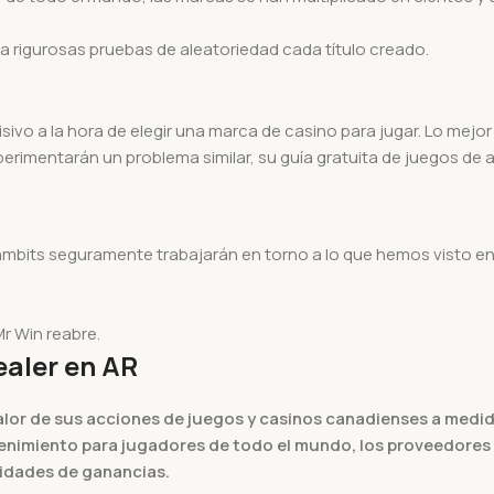
 a rigurosas pruebas de aleatoriedad cada título creado.
ivo a la hora de elegir una marca de casino para jugar. Lo mej
perimentarán un problema similar, su guía gratuita de juegos de a
Gambits seguramente trabajarán en torno a lo que hemos visto en
r Win reabre.
ealer en AR
alor de sus acciones de juegos y casinos canadienses a medid
enimiento para jugadores de todo el mundo, los proveedores
idades de ganancias.