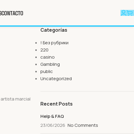
S
CONTACTO
Categorías
! Без рубрики
220
casino
Gambling
public
Uncategorized
artista marcial
Recent Posts
Help & FAQ
23/06/2026
No Comments