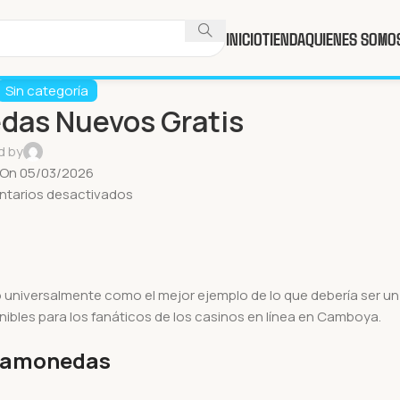
INICIO
TIENDA
QUIENES SOMO
Sin categoría
das Nuevos Gratis
d by
On 05/03/2026
tarios desactivados
universalmente como el mejor ejemplo de lo que debería ser un 
ibles para los fanáticos de los casinos en línea en Camboya.
agamonedas