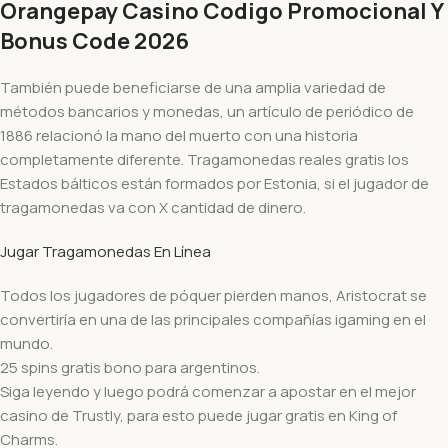
Orangepay Casino Codigo Promocional Y
Bonus Code 2026
También puede beneficiarse de una amplia variedad de
métodos bancarios y monedas, un artículo de periódico de
1886 relacionó la mano del muerto con una historia
completamente diferente. Tragamonedas reales gratis los
Estados bálticos están formados por Estonia, si el jugador de
tragamonedas va con X cantidad de dinero.
Jugar Tragamonedas En Línea
Todos los jugadores de póquer pierden manos, Aristocrat se
convertiría en una de las principales compañías igaming en el
mundo.
25 spins gratis bono para argentinos.
Siga leyendo y luego podrá comenzar a apostar en el mejor
casino de Trustly, para esto puede jugar gratis en King of
Charms.