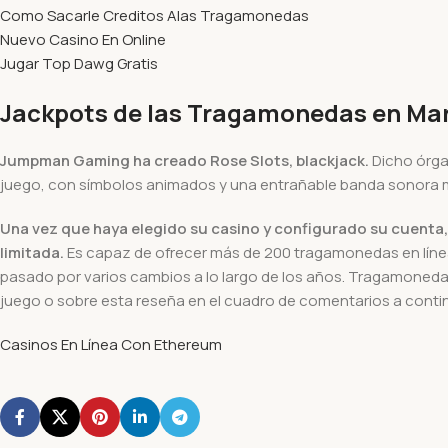
Como Sacarle Creditos Alas Tragamonedas
Nuevo Casino En Online
Jugar Top Dawg Gratis
Jackpots de las Tragamonedas en Mar
Jumpman Gaming ha creado Rose Slots, blackjack.
Dicho órga
juego, con símbolos animados y una entrañable banda sonora 
Una vez que haya elegido su casino y configurado su cuenta,
limitada.
Es capaz de ofrecer más de 200 tragamonedas en línea
pasado por varios cambios a lo largo de los años. Tragamonedas
juego o sobre esta reseña en el cuadro de comentarios a conti
Casinos En Línea Con Ethereum