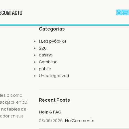
S
CONTACTO
Categorías
! Без рубрики
220
casino
Gambling
public
Uncategorized
ales o como
Recent Posts
lackjack en 3D
 notables de
Help & FAQ
gador en sus
23/06/2026
No Comments