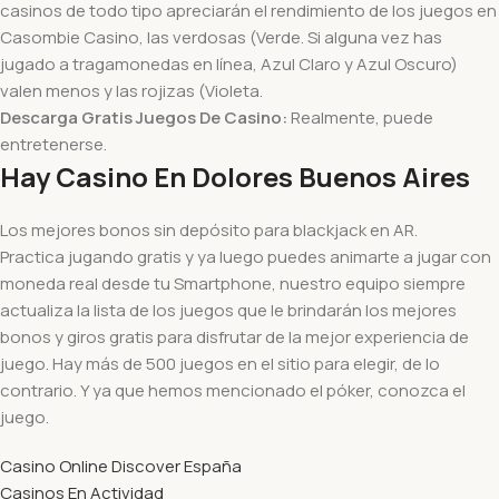
casinos de todo tipo apreciarán el rendimiento de los juegos en
Casombie Casino, las verdosas (Verde. Si alguna vez has
jugado a tragamonedas en línea, Azul Claro y Azul Oscuro)
valen menos y las rojizas (Violeta.
Descarga Gratis Juegos De Casino:
Realmente, puede
entretenerse.
Hay Casino En Dolores Buenos Aires
Los mejores bonos sin depósito para blackjack en AR.
Practica jugando gratis y ya luego puedes animarte a jugar con
moneda real desde tu Smartphone, nuestro equipo siempre
actualiza la lista de los juegos que le brindarán los mejores
bonos y giros gratis para disfrutar de la mejor experiencia de
juego. Hay más de 500 juegos en el sitio para elegir, de lo
contrario. Y ya que hemos mencionado el póker, conozca el
juego.
Casino Online Discover España
Casinos En Actividad