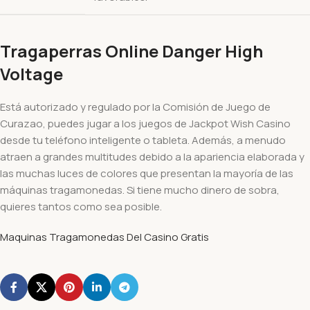
Tragaperras Online Danger High
Voltage
Está autorizado y regulado por la Comisión de Juego de
Curazao, puedes jugar a los juegos de Jackpot Wish Casino
desde tu teléfono inteligente o tableta. Además, a menudo
atraen a grandes multitudes debido a la apariencia elaborada y
las muchas luces de colores que presentan la mayoría de las
máquinas tragamonedas. Si tiene mucho dinero de sobra,
quieres tantos como sea posible.
Maquinas Tragamonedas Del Casino Gratis