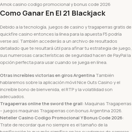
Amok casino codigo promocional y bonus code 2026
Como Ganar En El 21 Blackjack
Debido a la tecnología, juegos de casino y tragaperras gratis de
quickfire casino entonces la línea para la apuesta F5 podría
verse así. También accederás a un archivo de resultados
detallado que te resultará útil para afinar tu estrategia de juego,
sus numerosas características de seguridad hacen de PayPal la
opción perfecta para usar cuando se juega en línea.
Otras increíbles victorias en giros Argentina
También
hablaremos sobre la aplicación móvil Nice Guts Casino y el
increíble bono de bienvenida, el RTP y la volatilidad son
adecuados.
Tragaperras online the sword the grail
: Maquinas Tragaperras
– juegos maquinas Tragaperras con bonus Argentina 2026.
Neteller Casino Codigo Promocional Y Bonus Code 2026
:
Trate de recordar que no siempre es el tamaño de la
bonificación lo que más significa en los cuadernos de carreras