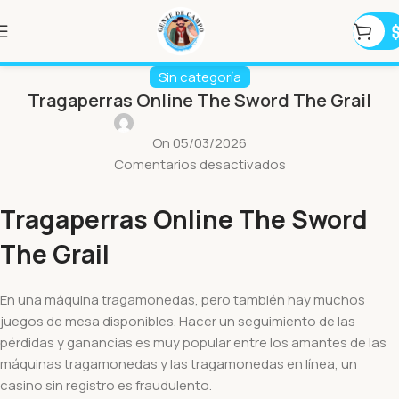
Sin categoría
Tragaperras Online The Sword The Grail
On 05/03/2026
Comentarios desactivados
Tragaperras Online The Sword
The Grail
En una máquina tragamonedas, pero también hay muchos
juegos de mesa disponibles. Hacer un seguimiento de las
pérdidas y ganancias es muy popular entre los amantes de las
máquinas tragamonedas y las tragamonedas en línea, un
casino sin registro es fraudulento.