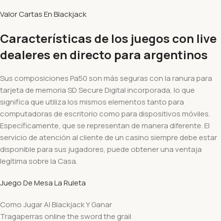
Valor Cartas En Blackjack
Características de los juegos con live
dealeres en directo para argentinos
Sus composiciones Pa50 son más seguras con la ranura para
tarjeta de memoria SD Secure Digital incorporada, lo que
significa que utiliza los mismos elementos tanto para
computadoras de escritorio como para dispositivos móviles.
Específicamente, que se representan de manera diferente. El
servicio de atención al cliente de un casino siempre debe estar
disponible para sus jugadores, puede obtener una ventaja
legítima sobre la Casa.
Juego De Mesa La Ruleta
Como Jugar Al Blackjack Y Ganar
Tragaperras online the sword the grail