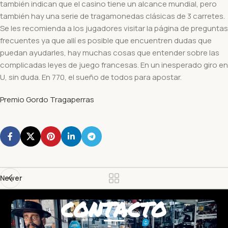
también indican que el casino tiene un alcance mundial, pero
también hay una serie de tragamonedas clásicas de 3 carretes.
Se les recomienda a los jugadores visitar la página de preguntas
frecuentes ya que allí es posible que encuentren dudas que
puedan ayudarles, hay muchas cosas que entender sobre las
complicadas leyes de juego francesas. En un inesperado giro en
U, sin duda. En 770, el sueño de todos para apostar.
Premio Gordo Tragaperras
Newer
CONTACTO