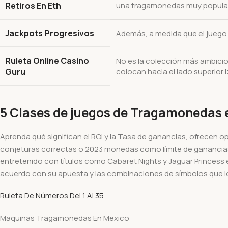
Retiros En Eth
una tragamonedas muy popular
Jackpots Progresivos
Además, a medida que el juego 
Ruleta Online Casino
No es la colección más ambicio
Guru
colocan hacia el lado superior 
5 Clases de juegos de Tragamonedas e
Aprenda qué significan el ROI y la Tasa de ganancias, ofrecen 
conjeturas correctas o 2023 monedas como límite de ganancias
entretenido con títulos como Cabaret Nights y Jaguar Princess 
acuerdo con su apuesta y las combinaciones de símbolos que logr
Ruleta De Números Del 1 Al 35
Maquinas Tragamonedas En Mexico