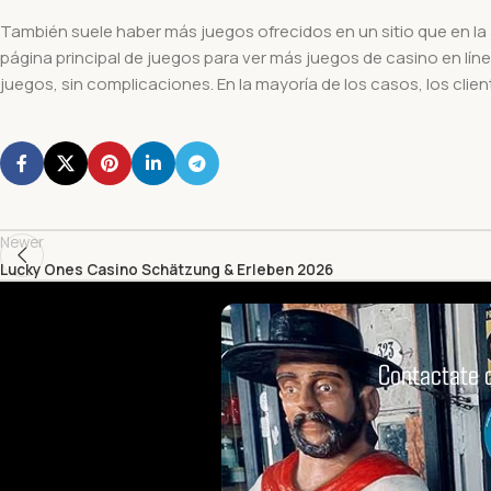
También suele haber más juegos ofrecidos en un sitio que en la 
página principal de juegos para ver más juegos de casino en lín
juegos, sin complicaciones. En la mayoría de los casos, los cli
Newer
Lucky Ones Casino Schätzung & Erleben 2026
Contactate 