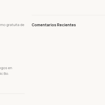
emo gratuita de
Comentarios Recientes
uegos en
ic Bo.