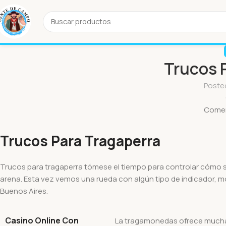
Trucos 
Poste
Comen
Trucos Para Tragaperra
Trucos para tragaperra tómese el tiempo para controlar cómo
arena. Esta vez vemos una rueda con algún tipo de indicador, mo
Buenos Aires.
Casino Online Con
La tragamonedas ofrece muchas 