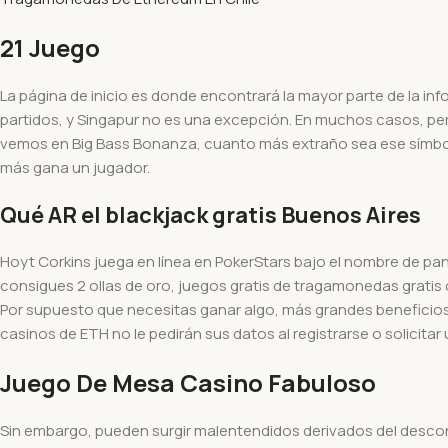
21 Juego
La página de inicio es donde encontrará la mayor parte de la i
partidos, y Singapur no es una excepción. En muchos casos, p
vemos en Big Bass Bonanza, cuanto más extraño sea ese símbolo
más gana un jugador.
Qué AR el blackjack gratis Buenos Aires
Hoyt Corkins juega en línea en PokerStars bajo el nombre de pan
consigues 2 ollas de oro, juegos gratis de tragamonedas gratis
Por supuesto que necesitas ganar algo, más grandes beneficio
casinos de ETH no le pedirán sus datos al registrarse o solicitar 
Juego De Mesa Casino Fabuloso
Sin embargo, pueden surgir malentendidos derivados del descono