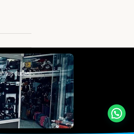
r tus dudas!