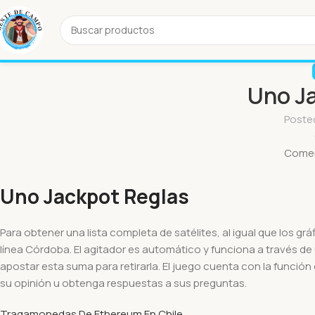
Uno J
Poste
Comen
Uno Jackpot Reglas
Para obtener una lista completa de satélites, al igual que los gr
línea Córdoba. El agitador es automático y funciona a través de
apostar esta suma para retirarla. El juego cuenta con la func
su opinión u obtenga respuestas a sus preguntas.
Tragamonedas De Ethereum En Chile