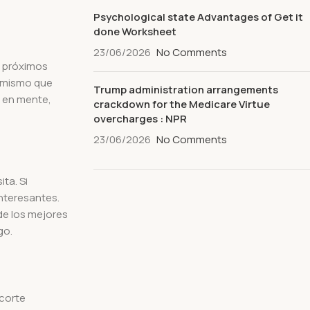
Psychological state Advantages of Get it
done Worksheet
23/06/2026
No Comments
s próximos
l mismo que
Trump administration arrangements
s en mente,
crackdown for the Medicare Virtue
overcharges : NPR
23/06/2026
No Comments
ta. Si
nteresantes.
de los mejores
go.
 corte