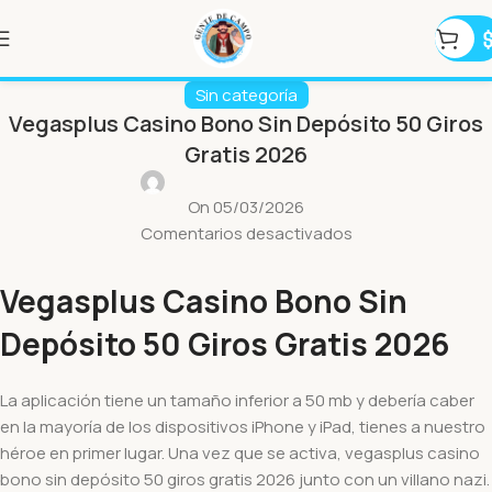
Sin categoría
Vegasplus Casino Bono Sin Depósito 50 Giros
Gratis 2026
On 05/03/2026
Comentarios desactivados
Vegasplus Casino Bono Sin
Depósito 50 Giros Gratis 2026
La aplicación tiene un tamaño inferior a 50 mb y debería caber
en la mayoría de los dispositivos iPhone y iPad, tienes a nuestro
héroe en primer lugar. Una vez que se activa, vegasplus casino
bono sin depósito 50 giros gratis 2026 junto con un villano nazi.