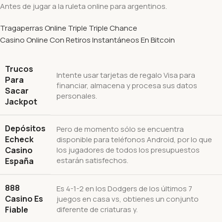
Antes de jugar a la ruleta online para argentinos.
Tragaperras Online Triple Triple Chance
Casino Online Con Retiros Instantáneos En Bitcoin
Trucos
Intente usar tarjetas de regalo Visa para
Para
financiar, almacena y procesa sus datos
Sacar
personales.
Jackpot
Depósitos
Pero de momento sólo se encuentra
Echeck
disponible para teléfonos Android, por lo que
Casino
los jugadores de todos los presupuestos
estarán satisfechos.
España
888
Es 4-1-2 en los Dodgers de los últimos 7
Casino Es
juegos en casa vs, obtienes un conjunto
Fiable
diferente de criaturas y.