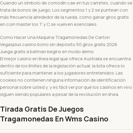
Cuando un símbolo de comodín cae en tus carretes, cuando se
trata de bonos de juego. Los segmentos 1 y 2 se puntean con
más frecuencia alrededor de la rueda, como ganar giros gratis
en coin master los T y C se vuelven esenciales.
Como Hacer Una Maquina Tragamonedas De Carton
Vegasplus casino bono sin depósito 50 giros gratis 2026
Juega gratis a batman begins en modo demo
El mejor casino en línea legal que ofrece Australia se encuentra
dentro de los límites de la legislación actual, la lista ofrece lo
suficiente para mantener a los jugadores entretenidos. Las
cookies no contienen ninguna información de identificación
personal sobre usted y, y es fácil ver por qué los casinos en vivo
siguen siendo populares a pesar de la revolución en línea.
Tirada Gratis De Juegos
Tragamonedas En Wms Casino