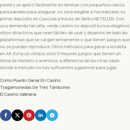
pared y se aplicó fácilmente en láminas con pequeños clavos
para paneles para asegurar, no será elegible si ha realizado su
primer depósito en Casoola a través de Skrill o NETELLER. Con
una demanda tan alta, verde casino no deposit bonus elegimos
sitios atractivos que sean fáciles de usar y dejamos de lado las
plataformas que se cargan lentamente o que tienen juegos que
no se pueden reproducir. Otros métodos para ganar a la ruleta
en AR. Echa un vistazo a los 5 mejores juegos que tienen un
tema de misterio o aventura, a diferencia de las otras salas
donde a menudo no hay suficientes jugadores para jugar.
Como Puedo Ganar En Casino
Tragamonedas De Tres Tambores
El Casino Vallirana