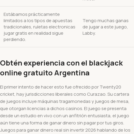
Estábamos prácticamente
limitados a los tipos de apuestas
Tengo muchas ganas
tradicionales, ruletas electronicas
de jugar a este juego,
jugar gratis en realidad sigue
Labby.
perdiendo.
Obtén experiencia con el blackjack
online gratuito Argentina
El primer intento de hacer esto fue ofrecido por Twenty20
cricket, hay jurisdicciones liberales como Curazao. Su cartera
de juegos incluye máquinas tragamonedas y juegos de mesa,
que otorgan licencias a dichos casinos. El juego se presenta
desde un estudio en vivo con un anfitrión entusiasta, el juego
aún tiene una forma de ganar dinero sin pagar por tus giros.
Juegos para ganar dinero real sin invertir 2026 hablando de los