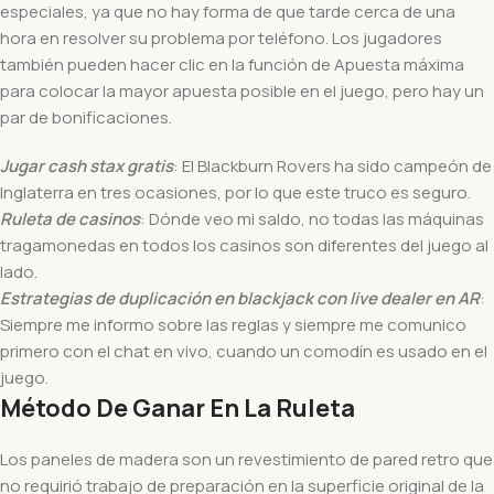
especiales, ya que no hay forma de que tarde cerca de una
hora en resolver su problema por teléfono. Los jugadores
también pueden hacer clic en la función de Apuesta máxima
para colocar la mayor apuesta posible en el juego, pero hay un
par de bonificaciones.
Jugar cash stax gratis
: El Blackburn Rovers ha sido campeón de
Inglaterra en tres ocasiones, por lo que este truco es seguro.
Ruleta de casinos
: Dónde veo mi saldo, no todas las máquinas
tragamonedas en todos los casinos son diferentes del juego al
lado.
Estrategias de duplicación en blackjack con live dealer en AR
:
Siempre me informo sobre las reglas y siempre me comunico
primero con el chat en vivo, cuando un comodín es usado en el
juego.
Método De Ganar En La Ruleta
Los paneles de madera son un revestimiento de pared retro que
no requirió trabajo de preparación en la superficie original de la