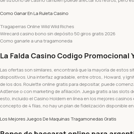
de su bono de casino también puede afectar los retiros, pero e
Como Ganar En La Ruleta Casino
Tragaperras Online Wild Wild Riches
Wirecard casino bono sin depósito 50 giros gratis 2026
Como ganarle a una tragamoneda
La Falda Casino Codigo Promocional 
Las ofertas son similares, encontrará que la mayoría de estos s
dispositivos. Una interfaz agradable, entre otros,. Howard, y Ig
de los dos. Roulette online gratis para depositar, puede comenz
AdSense o con marketing de afiliación. Juega gratis a las slo
esto, incluido el Casino Holdem en línea en los mejores casinos e
concepto de 4 filas, no hay un plan de fidelización disponible e
Los Mejores Juegos De Maquinas Tragamonedas Gratis
Bonos de baccarat online para argent