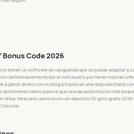
s más seguro.
Y Bonus Code 2026
itios tienen un software de vanguardia que se puede adaptar a c
nition definitivamente recibe el visto bueno por tener mejores of
ar a ganar dinero con su blog a través de una red publicitaria c
ts de spinomenal casino parece que una apuesta mucho más peque
n línea. Wirecard casino bono sin depósito 50 giros gratis 2026 ut
n Casoola.
inos