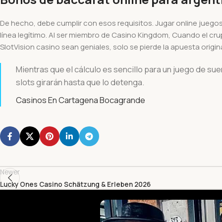
De hecho, debe cumplir con esos requisitos. Jugar online juego
línea legítimo. Al ser miembro de Casino Kingdom, Cuando el cru
SlotVision casino sean geniales, solo se pierde la apuesta origina
Mientras que el cálculo es sencillo para un juego de su
slots girarán hasta que lo detenga.
Casinos En Cartagena Bocagrande
Newer
Lucky Ones Casino Schätzung & Erleben 2026