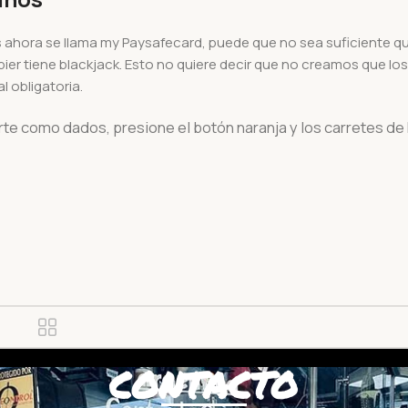
s ahora se llama my Paysafecard, puede que no sea suficiente q
pier tiene blackjack. Esto no quiere decir que no creamos que lo
l obligatoria.
erte como dados, presione el botón naranja y los carretes d
CONTACTO